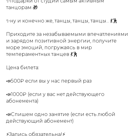
✨подарки от студии самым активным
танцорам 🎁
✨ну и конечно же, танцы, танцы, танцы... 💃🕺
Приходите за незабываемыми впечатлениями
и зарядом позитивной энергии, получите
море эмоций, погружаясь в мир
темпераментных танцев 💃🕺
Цена билета:
📣500₽ если вы у нас первый раз
📣1000₽ (если у вас нет действующего
абонемента)
📣Спишем одно занятие (если есть любой
действующий абонемент)
⚡️Запись обязательна!⚡️