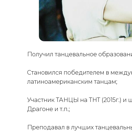
Получил танцевальное образовани
Становился победителем в междун
латиноамериканским танцам;
Участник ТАНЦЫ на ТНТ (2015г.) и
Драгоне и т.п.;
Преподавал в лучших танцевальны