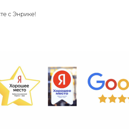
те с Энрике!