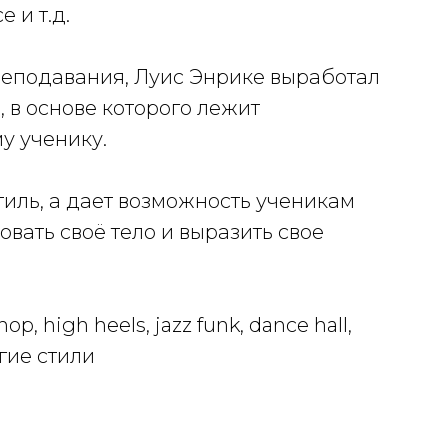
e и т.д.
реподавания, Луис Энрике выработал
 в основе которого лежит
у ученику.
тиль, а дает возможность ученикам
овать своё тело и выразить свое
op, high heels, jazz funk, dance hall,
гие стили